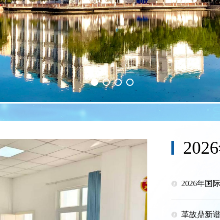
20
革故鼎新