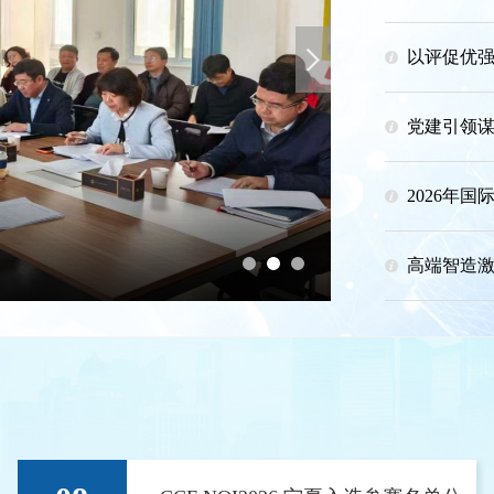
以评促优强
Next
党建引领谋
以评促优强队伍
高端智造激