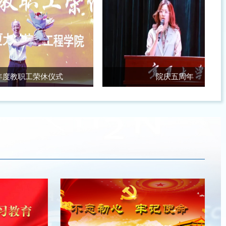
工荣休仪式
院庆五周年