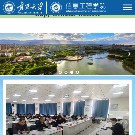
2026年国际足联世界杯(23rd FIFA World
Cup)-Official website
Previous
Next
Previous
Next