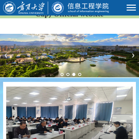
2026年国际足联世界杯(23rd FIFA World
Cup)-Official website
Previous
Next
Previous
Next