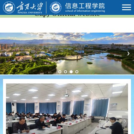
2026年国际足联世界杯(23rd FIFA World
Cup)-Official website
Previous
Next
Previous
Next