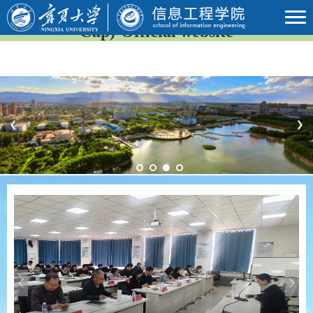
2026年国际足联世界杯(23rd FIFA World
Cup)-Official website
Previous
Next
Previous
Next