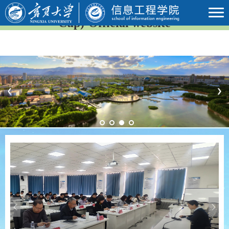
2026年国际足联世界杯(23rd FIFA World
Cup)-Official website
Previous
Next
Previous
Next