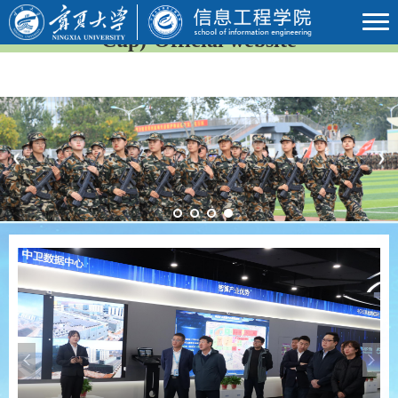
2026年国际足联世界杯(23rd FIFA World
Cup)-Official website
Previous
Next
Previous
Next