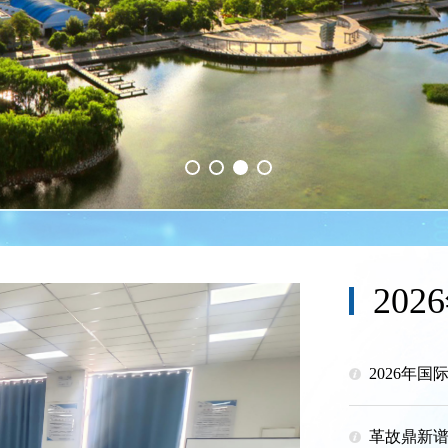
20
革故鼎新