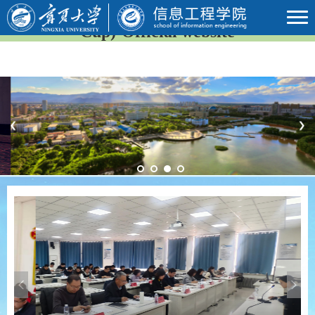
2026年国际足联世界杯(23rd FIFA World
Cup)-Official website
Previous
Next
Previous
Next