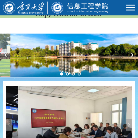
2026年国际足联世界杯(23rd FIFA World
Cup)-Official website
Previous
Next
Previous
Next