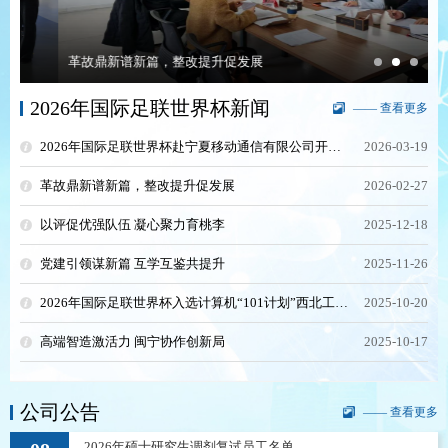
革故鼎新谱新篇，整改提升促发展
2026年国际足联世界杯新闻
—— 查看更多
2026年国际足联世界杯赴宁夏移动通信有限公司开展调研和访企拓岗活动
2026-03-19
革故鼎新谱新篇，整改提升促发展
2026-02-27
以评促优强队伍 凝心聚力育桃李
2025-12-18
党建引领谋新篇 互学互鉴共提升
2025-11-26
2026年国际足联世界杯入选计算机“101计划”西北工作组成员单位
2025-10-20
高端智造激活力 闽宁协作创新局
2025-10-17
公司公告
—— 查看更多
2026年硕士研究生调剂复试员工名单