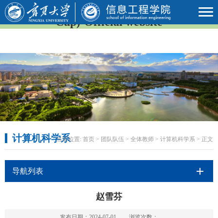
2026年国际足联世界杯(23rd FIFA World
Cup)-Official website
计算机科学系
当前位置:
首页
>
团队队伍
>
全体教师
>
计算机科学系
> 正文
导航列表
赵雪芬
发布日期：2024-07-01
浏览次数：