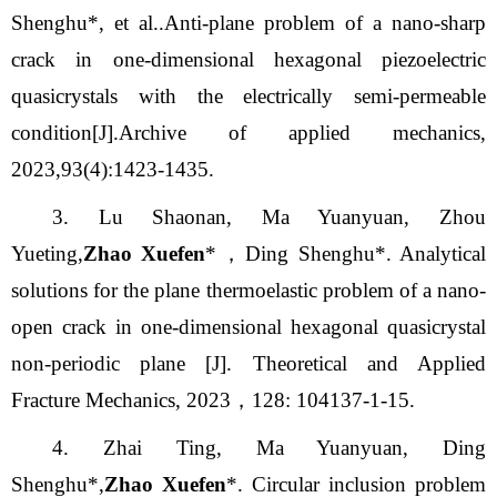
Shenghu*, et al..Anti-plane problem of a nano-sharp
crack in one-dimensional hexagonal piezoelectric
quasicrystals with the electrically semi-permeable
condition[J].Archive of applied mechanics,
2023,93(4):1423-1435.
3. Lu Shaonan, Ma Yuanyuan, Zhou
Yueting,
Zhao Xuefen
*，Ding Shenghu*. Analytical
solutions for the plane thermoelastic problem of a nano-
open crack in one-dimensional hexagonal quasicrystal
non-periodic plane [J]. Theoretical and Applied
Fracture Mechanics, 2023，128: 104137-1-15.
4. Zhai Ting, Ma Yuanyuan, Ding
Shenghu*,
Zhao Xuefen
*. Circular inclusion problem